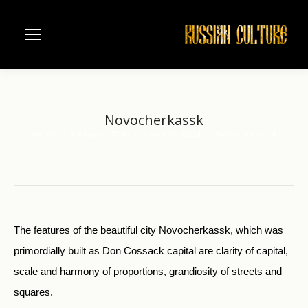
Novocherkassk
Home
Rostov-on-Don
Novocherkassk
Novocherkassk
You are here:
The features of the beautiful city Novocherkassk, which was
primordially built as Don Cossack capital are clarity of capital,
scale and harmony of proportions, grandiosity of streets and
squares.