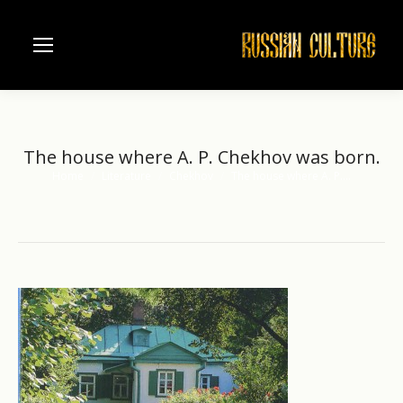
The house where A. P. Chekhov was born.
Home
Literature
Chekhov
The house where A. P.…
You are here: