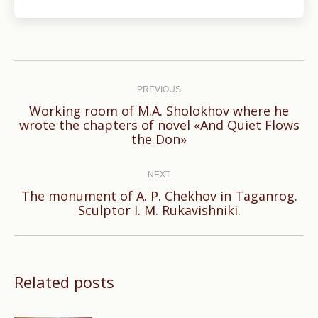
Post
navigation
PREVIOUS
Working room of M.A. Sholokhov where he
Previous
wrote the chapters of novel «And Quiet Flows
the Don»
post:
NEXT
The monument of A. P. Chekhov in Taganrog.
Next
Sculptor I. M. Rukavishniki.
post:
Related posts